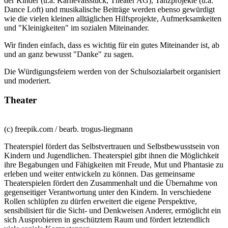
der Kinder (u.a. Karnevalsstück, Theater AG), Tanzprojekte (u.a.
Dance Loft) und musikalische Beiträge werden ebenso gewürdigt
wie die vielen kleinen alltäglichen Hilfsprojekte, Aufmerksamkeiten
und "Kleinigkeiten" im sozialen Miteinander.
Wir finden einfach, dass es wichtig für ein gutes Miteinander ist, ab
und an ganz bewusst "Danke" zu sagen.
Die Würdigungsfeiern werden von der Schulsozialarbeit organisiert
und moderiert.
Theater
(c) freepik.com / bearb. trogus-liegmann
Theaterspiel fördert das Selbstvertrauen und Selbstbewusstsein von
Kindern und Jugendlichen. Theaterspiel gibt ihnen die Möglichkeit
ihre Begabungen und Fähigkeiten mit Freude, Mut und Phantasie zu
erleben und weiter entwickeln zu können. Das gemeinsame
Theaterspielen fördert den Zusammenhalt und die Übernahme von
gegenseitiger Verantwortung unter den Kindern. In verschiedene
Rollen schlüpfen zu dürfen erweitert die eigene Perspektive,
sensibilisiert für die Sicht- und Denkweisen Anderer, ermöglicht ein
sich Ausprobieren in geschütztem Raum und fördert letztendlich