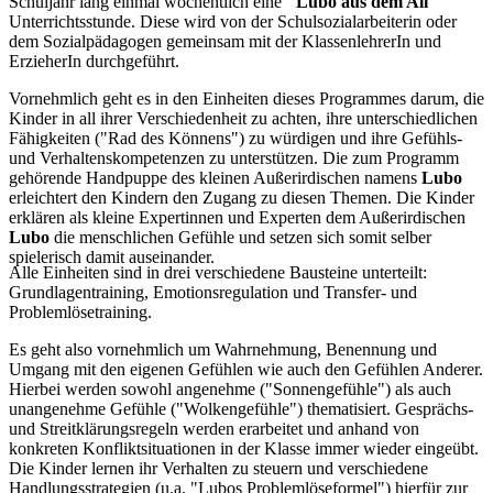
Schuljahr lang einmal wöchentlich eine
"Lubo aus dem All
"
Unterrichtsstunde. Diese wird von der Schulsozialarbeiterin oder
dem Sozialpädagogen gemeinsam mit der KlassenlehrerIn und
ErzieherIn durchgeführt.
Vornehmlich geht es in den Einheiten dieses Programmes darum, die
Kinder in all ihrer Verschiedenheit zu achten, ihre unterschiedlichen
Fähigkeiten ("Rad des Könnens") zu würdigen und ihre Gefühls-
und Verhaltenskompetenzen zu unterstützen. Die zum Programm
gehörende Handpuppe des kleinen Außerirdischen namens
Lubo
erleichtert den Kindern den Zugang zu diesen Themen. Die Kinder
erklären als kleine Expertinnen und Experten dem Außerirdischen
Lubo
die menschlichen Gefühle und setzen sich somit selber
spielerisch damit auseinander.
Alle Einheiten sind in drei verschiedene Bausteine unterteilt:
Grundlagentraining, Emotionsregulation und Transfer- und
Problemlösetraining.
Es geht also vornehmlich um Wahrnehmung, Benennung und
Umgang mit den eigenen Gefühlen wie auch den Gefühlen Anderer.
Hierbei werden sowohl angenehme ("Sonnengefühle") als auch
unangenehme Gefühle ("Wolkengefühle") thematisiert. Gesprächs-
und Streitklärungsregeln werden erarbeitet und anhand von
konkreten Konfliktsituationen in der Klasse immer wieder eingeübt.
Die Kinder lernen ihr Verhalten zu steuern und verschiedene
Handlungsstrategien (u.a. "Lubos Problemlöseformel") hierfür zur