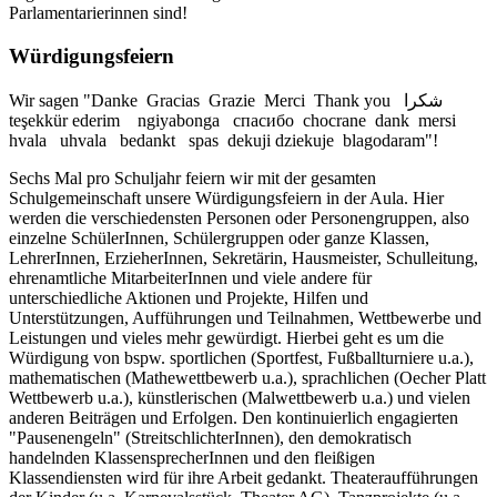
Parlamentarierinnen sind!
Würdigungsfeiern
Wir sagen "Danke Gracias Grazie Merci Thank you شكرا
teşekkür ederim ngiyabonga спасибо chocrane dank mersi
hvala uhvala bedankt spas dekuji dziekuje blagodaram"!
Sechs Mal pro Schuljahr feiern wir mit der gesamten
Schulgemeinschaft unsere Würdigungsfeiern in der Aula. Hier
werden die verschiedensten Personen oder Personengruppen, also
einzelne SchülerInnen, Schülergruppen oder ganze Klassen,
LehrerInnen, ErzieherInnen, Sekretärin, Hausmeister, Schulleitung,
ehrenamtliche MitarbeiterInnen und viele andere für
unterschiedliche Aktionen und Projekte, Hilfen und
Unterstützungen, Aufführungen und Teilnahmen, Wettbewerbe und
Leistungen und vieles mehr gewürdigt. Hierbei geht es um die
Würdigung von bspw. sportlichen (Sportfest, Fußballturniere u.a.),
mathematischen (Mathewettbewerb u.a.), sprachlichen (Oecher Platt
Wettbewerb u.a.), künstlerischen (Malwettbewerb u.a.) und vielen
anderen Beiträgen und Erfolgen. Den kontinuierlich engagierten
"Pausenengeln" (StreitschlichterInnen), den demokratisch
handelnden KlassensprecherInnen und den fleißigen
Klassendiensten wird für ihre Arbeit gedankt. Theateraufführungen