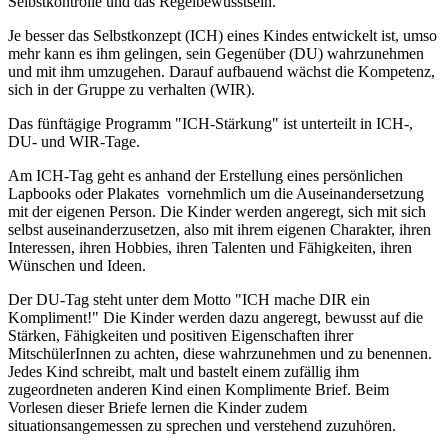
Selbstkontrolle und das Regelbewusstsein.
Je besser das Selbstkonzept (ICH) eines Kindes entwickelt ist, umso
mehr kann es ihm gelingen, sein Gegenüber (DU) wahrzunehmen
und mit ihm umzugehen. Darauf aufbauend wächst die Kompetenz,
sich in der Gruppe zu verhalten (WIR).
Das fünftägige Programm "ICH-Stärkung" ist unterteilt in ICH-,
DU- und WIR-Tage.
Am ICH-Tag geht es anhand der Erstellung eines persönlichen
Lapbooks oder Plakates vornehmlich um die Auseinandersetzung
mit der eigenen Person. Die Kinder werden angeregt, sich mit sich
selbst auseinanderzusetzen, also mit ihrem eigenen Charakter, ihren
Interessen, ihren Hobbies, ihren Talenten und Fähigkeiten, ihren
Wünschen und Ideen.
Der DU-Tag steht unter dem Motto "ICH mache DIR ein
Kompliment!" Die Kinder werden dazu angeregt, bewusst auf die
Stärken, Fähigkeiten und positiven Eigenschaften ihrer
MitschülerInnen zu achten, diese wahrzunehmen und zu benennen.
Jedes Kind schreibt, malt und bastelt einem zufällig ihm
zugeordneten anderen Kind einen Komplimente Brief. Beim
Vorlesen dieser Briefe lernen die Kinder zudem
situationsangemessen zu sprechen und verstehend zuzuhören.