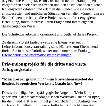
begleiten dieses Projekt. Beim Zuschauen der mit Handpuppen
vorgeführten spielerischen Szenen und den anschließenden eigenen
Rollenspielen erfahren und erlernen die Kinder, wie sie sich in
angstbesetzten und unsicheren Situationen verhalten können. Unsere
SchülerInnen bereichern diese Projekt stets mit ihrer engagierten
Beteiligung, ihrem Interesse, ihren Fragen und ihrem eigenen
diesbezüglichen Wissen.
Die Schulsozialarbeiterin organisiert und begleitet dieses Projekt.
Zu diesem Projekt findet jeweils eine Eltern- wie auch
Lehrerinformationsveranstaltung statt. Näheres zum Elternabend
finden Sie in dieser Rubrik weiter unten unter dem Punkt
»
Elternabende und Informationsveranstaltungen
.
Präventionsprojekt für die dritte und vierte
Jahrgangsstufe
"Mein Körper gehört mir!" - ein Präventionsangebot der
theaterpädagogischen Werkstatt Osnabrück (tpw)
Dieses dreiteilige theaterpädagogische Angebot "Mein Körper
gehört mir!" der theaterpädagogischen Werkstatt Osnabrück (tpw)
für die 3. und 4. Klassen findet je nach Bedarf und Anfrage wie
auch vor dem Hintergrund der schulischen Möglichkeiten statt.