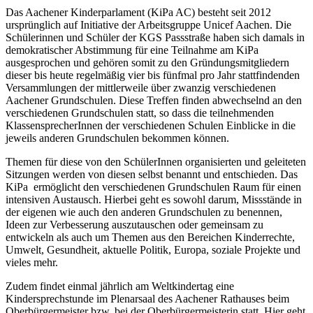
Das Aachener Kinderparlament (KiPa AC) besteht seit 2012
ursprünglich auf Initiative der Arbeitsgruppe Unicef Aachen. Die
Schülerinnen und Schüler der KGS Passstraße haben sich damals in
demokratischer Abstimmung für eine Teilnahme am KiPa
ausgesprochen und gehören somit zu den Gründungsmitgliedern
dieser bis heute regelmäßig vier bis fünfmal pro Jahr stattfindenden
Versammlungen der mittlerweile über zwanzig verschiedenen
Aachener Grundschulen. Diese Treffen finden abwechselnd an den
verschiedenen Grundschulen statt, so dass die teilnehmenden
KlassensprecherInnen der verschiedenen Schulen Einblicke in die
jeweils anderen Grundschulen bekommen können.
Themen für diese von den SchülerInnen organisierten und geleiteten
Sitzungen werden von diesen selbst benannt und entschieden. Das
KiPa ermöglicht den verschiedenen Grundschulen Raum für einen
intensiven Austausch. Hierbei geht es sowohl darum, Missstände in
der eigenen wie auch den anderen Grundschulen zu benennen,
Ideen zur Verbesserung auszutauschen oder gemeinsam zu
entwickeln als auch um Themen aus den Bereichen Kinderrechte,
Umwelt, Gesundheit, aktuelle Politik, Europa, soziale Projekte und
vieles mehr.
Zudem findet einmal jährlich am Weltkindertag eine
Kindersprechstunde im Plenarsaal des Aachener Rathauses beim
Oberbürgermeister bzw. bei der Oberbürgermeisterin statt. Hier geht