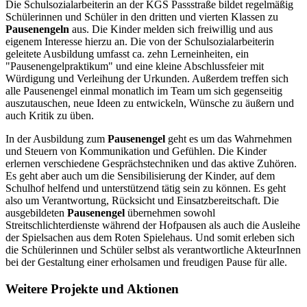
Die Schulsozialarbeiterin an der KGS Passstraße bildet regelmäßig
Schülerinnen und Schüler in den dritten und vierten Klassen zu
Pausenengeln
aus. Die Kinder melden sich freiwillig und aus
eigenem Interesse hierzu an. Die von der Schulsozialarbeiterin
geleitete Ausbildung umfasst ca. zehn Lerneinheiten, ein
"Pausenengelpraktikum" und eine kleine Abschlussfeier mit
Würdigung und Verleihung der Urkunden. Außerdem treffen sich
alle Pausenengel einmal monatlich im Team um sich gegenseitig
auszutauschen, neue Ideen zu entwickeln, Wünsche zu äußern und
auch Kritik zu üben.
In der Ausbildung zum
Pausenengel
geht es um das Wahrnehmen
und Steuern von Kommunikation und Gefühlen. Die Kinder
erlernen verschiedene Gesprächstechniken und das aktive Zuhören.
Es geht aber auch um die Sensibilisierung der Kinder, auf dem
Schulhof helfend und unterstützend tätig sein zu können. Es geht
also um Verantwortung, Rücksicht und Einsatzbereitschaft. Die
ausgebildeten
Pausenengel
übernehmen sowohl
Streitschlichterdienste während der Hofpausen als auch die Ausleihe
der Spielsachen aus dem Roten Spielehaus. Und somit erleben sich
die Schülerinnen und Schüler selbst als verantwortliche AkteurInnen
bei der Gestaltung einer erholsamen und freudigen Pause für alle.
Weitere Projekte und Aktionen