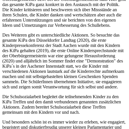
das gesamte KiPa ganz konkret in den Austausch mit der Politik.
Die Kinder kritisieren und beschweren sich über Missstände an
ihren Schulen, die Kinder danken und wertschätzen aber auch die
erfahrenen Unterstützungen und sie berichten von den eigenen
Ideen und Umsetzungen zur Verbesserung des Schullebens.
Des Weiteren gibt es unterschiedliche Aktionen. So besuchte das
gesamte KiPa den Düsseldorfer Landtag (2020), die erste
Kinderpressekonferenz der Stadt Aachen wurde mit den Kindern
des KiPa gehalten (2019), die erste Online Kindersprechstunde mit
der Oberbürgermeisterin war eine gelungene Herausforderung
(2020) und alljährlich im Sommer findet eine "Demonstration" des
KiPa´s in der Aachener Innenstadt statt, wo die Kinder mit
verschiedenen Aktionen lautstark auf die Kinderrechte aufmerksam
machen und mit selbstgebastelten kleinen Geschenken Spenden
sammeln. Die SchülerInnen übernehmen Initiative, sie engagieren
sich und zeigen somit Verantwortung für sich selbst und andere.
Die Schulsozialarbeit begleitet die teilnehmenden Kinder zu den
KiPa Treffen und den damit verbundenen genannten zusätzlichen
Aktionen. Zudem bereitet Schulsozialarbeit diese Treffen
gemeinsam mit den Kindern vor und nach.
Und besonders schön ist es immer wieder zu erleben, wie engagiert,
begeistert und diskutierfreudig unserer kleinen Parlamentarier und