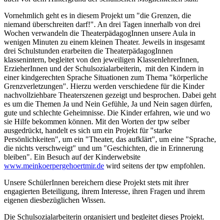
Vornehmlich geht es in diesem Projekt um "die Grenzen, die
niemand überschreiten darf!". An drei Tagen innerhalb von drei
Wochen verwandeln die TheaterpädagogInnen unsere Aula in
wenigen Minuten zu einem kleinen Theater. Jeweils in insgesamt
drei Schulstunden erarbeiten die TheaterpädagogInnen
klassenintern, begleitet von den jeweiligen KlassenlehrerInnen,
ErzieherInnen und der Schulsozialarbeiterin, mit den Kindern in
einer kindgerechten Sprache Situationen zum Thema "körperliche
Grenzverletzungen". Hierzu werden verschiedene für die Kinder
nachvollziehbare Theaterszenen gezeigt und besprochen. Dabei geht
es um die Themen Ja und Nein Gefühle, Ja und Nein sagen dürfen,
gute und schlechte Geheimnisse. Die Kinder erfahren, wie und wo
sie Hilfe bekommen können. Mit den Worten der tpw selber
ausgedrückt, handelt es sich um ein Projekt für "starke
Persönlichkeiten", um ein "Theater, das aufklärt", um eine "Sprache,
die nichts verschweigt" und um "Geschichten, die in Erinnerung
bleiben". Ein Besuch auf der Kinderwebsite
www.meinkoerpergehoertmir.de
wird seitens der tpw empfohlen.
Unsere SchülerInnen bereichern diese Projekt stets mit ihrer
engagierten Beteiligung, ihrem Interesse, ihren Fragen und ihrem
eigenen diesbezüglichen Wissen.
Die Schulsozialarbeiterin organisiert und begleitet dieses Projekt.