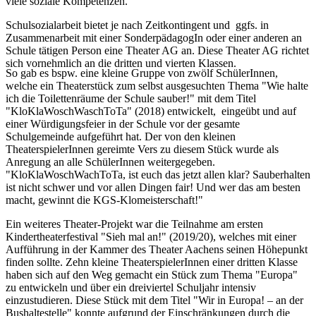
viele soziale Kompetenzen.
Schulsozialarbeit bietet je nach Zeitkontingent und ggfs. in
Zusammenarbeit mit einer SonderpädagogIn oder einer anderen an
Schule tätigen Person eine Theater AG an. Diese Theater AG richtet
sich vornehmlich an die dritten und vierten Klassen.
So gab es bspw. eine kleine Gruppe von zwölf SchülerInnen,
welche ein Theaterstück zum selbst ausgesuchten Thema "Wie halte
ich die Toilettenräume der Schule sauber!" mit dem Titel
"KloKlaWoschWaschToTa" (2018) entwickelt, eingeübt und auf
einer Würdigungsfeier in der Schule vor der gesamte
Schulgemeinde aufgeführt hat. Der von den kleinen
TheaterspielerInnen gereimte Vers zu diesem Stück wurde als
Anregung an alle SchülerInnen weitergegeben.
"KloKlaWoschWachToTa, ist euch das jetzt allen klar? Sauberhalten
ist nicht schwer und vor allen Dingen fair! Und wer das am besten
macht, gewinnt die KGS-Klomeisterschaft!"
Ein weiteres Theater-Projekt war die Teilnahme am ersten
Kindertheaterfestival "Sieh mal an!" (2019/20), welches mit einer
Aufführung in der Kammer des Theater Aachens seinen Höhepunkt
finden sollte. Zehn kleine TheaterspielerInnen einer dritten Klasse
haben sich auf den Weg gemacht ein Stück zum Thema "Europa"
zu entwickeln und über ein dreiviertel Schuljahr intensiv
einzustudieren. Diese Stück mit dem Titel "Wir in Europa! – an der
Bushaltestelle" konnte aufgrund der Einschränkungen durch die